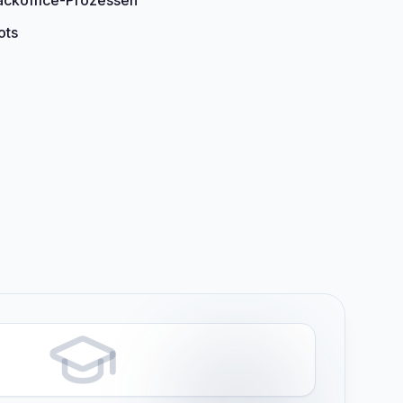
ackoffice-Prozessen
ots