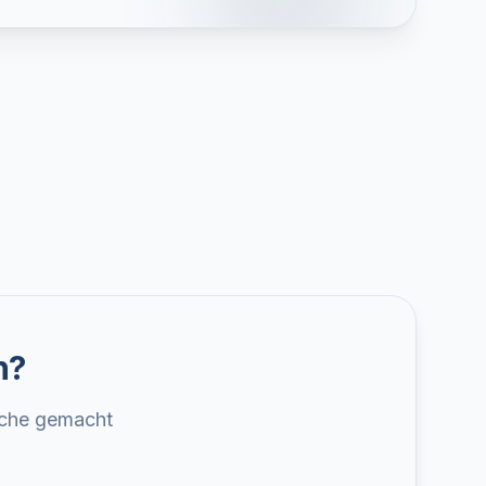
h?
uche gemacht