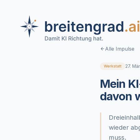
Alle Impulse
27. Mä
Werkstatt
Mein K
davon w
Dreieinhal
wieder abg
muss.