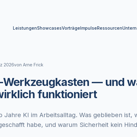
Leistungen
Showcases
Vorträge
Impulse
Ressourcen
Unter
rz 2026
von
Arne Frick
I-Werkzeugkasten — und w
irklich funktioniert
b Jahre KI im Arbeitsalltag. Was geblieben ist, 
eschafft habe, und warum Sicherheit kein Hind