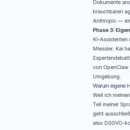
Dokumente analy
brauchbaren ag
Anthropic — ein
Phase 3: Eigene
KI-Assistenten
Miessler. Kai h
Expertendebatt
von
OpenClaw
Umgebung.
Warum eigene 
Weil ich meine
Teil meiner Spr
geht ausschließ
also DSGVO-kon