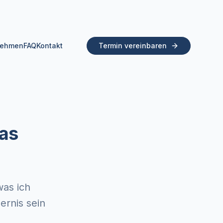
nehmen
FAQ
Kontakt
Termin vereinbaren
as
was ich
ernis sein