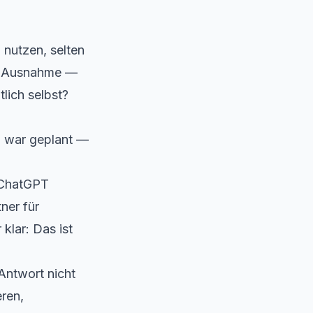
 nutzen, selten
ne Ausnahme —
lich selbst?
on war geplant —
 ChatGPT
ner für
klar: Das ist
Antwort nicht
eren,