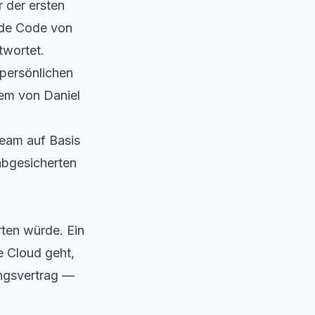
r der ersten
de Code
von
twortet.
 persönlichen
tem
von Daniel
team auf Basis
abgesicherten
ten würde. Ein
e Cloud geht,
ungsvertrag —