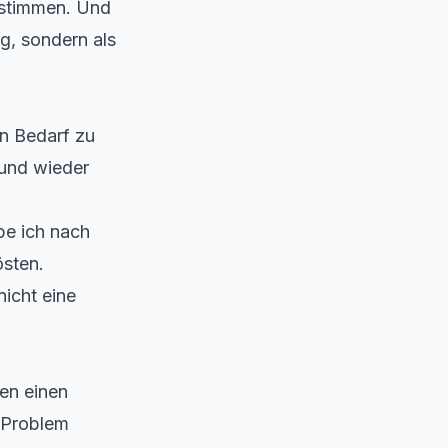
 stimmen. Und
g, sondern als
en Bedarf zu
 und wieder
be ich nach
östen.
nicht eine
en einen
 Problem